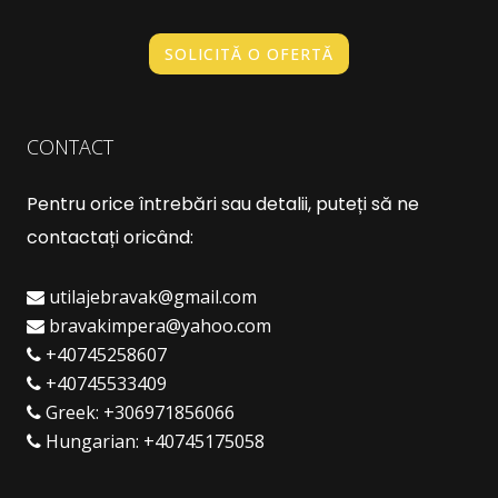
SOLICITĂ O OFERTĂ
CONTACT
Pentru orice întrebări sau detalii, puteți să ne
contactați oricând:
utilajebravak@gmail.com
bravakimpera@yahoo.com
+40745258607
+40745533409
Greek:
+306971856066
Hungarian:
+40745175058