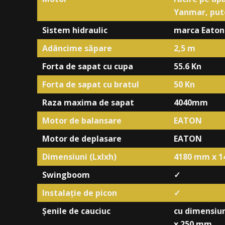
Yanmar, put
Sistem hidraulic
marca Eaton
Adâncime săpare
2,5 m
Forta de sapat cu cupa
55.6 Kn
Forta de sapat cu bratul
50 Kn
Raza maxima de sapat
4040mm
Motor de balansare
EATON
Motor de deplasare
EATON
Dimensiuni (Lxlxh)
4180 mm x 
Swingboom
✓
Instalație de picon
✓
Șenile de cauciuc
cu dimensiun
x 250 mm