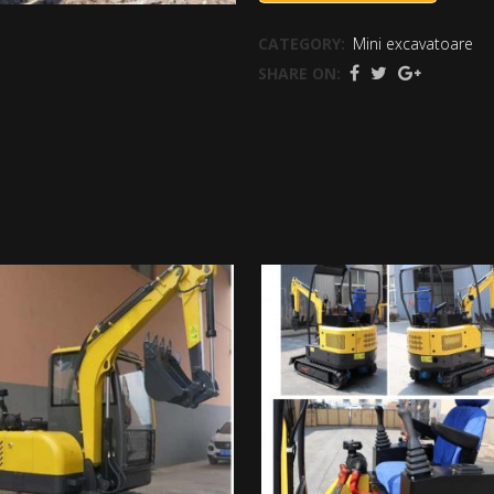
CATEGORY:
Mini excavatoare
SHARE ON: