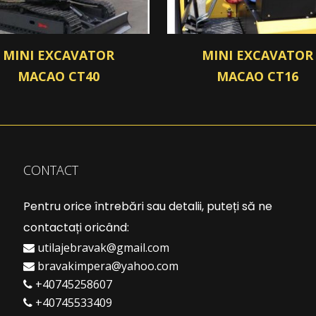
MINI EXCAVATOR
MINI EXCAVATOR
MACAO CT40
MACAO CT16
CONTACT
Pentru orice întrebări sau detalii, puteți să ne
contactați oricând:
utilajebravak@gmail.com
bravakimpera@yahoo.com
+40745258607
+40745533409