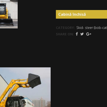
Cabină închisă
CATEGORY:
Skid- steer (bob-cat-
SHARE ON: