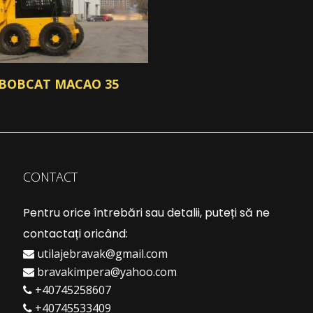
BOBCAT MACAO 35
CONTACT
Pentru orice întrebări sau detalii, puteți să ne
contactați oricând:
utilajebravak@gmail.com
bravakimpera@yahoo.com
+40745258607
+40745533409