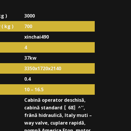
g )
3000
( kg )
700
xinchai490
4
37kw
3350x1720x2140
0.4
10 – 16.5
Cabină
operator deschisă
,
cabină
standard
〖
68
〗^
′′
,
frână
hidraulică
, Italy muti –
way valve, cuplare
rapidă
,
pompă America Eton, motor