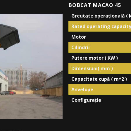
BOBCAT MACAO 45
Greutate operațională ( k
Rated operating capacity 
Motor
Cilindrii
Putere motor ( KW )
Dimensiuni( mm )
Capacitate
cupă
(
m
^
2
)
Anvelope
Configurație