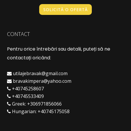
SOLICITĂ O OFERTĂ
CONTACT
Pentru orice întrebări sau detalii, puteți să ne
contactați oricând:
utilajebravak@gmail.com
bravakimpera@yahoo.com
+40745258607
+40745533409
Greek:
+306971856066
Hungarian:
+40745175058