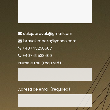
utilajebravak@gmail.com
bravakimpera@yahoo.com
+40745258607
+40745533409
Numele tau (required)
Adresa de email (required)