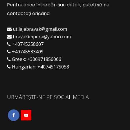
Pentru orice întrebări sau detalii, puteți să ne
contactați oricând:
utilajebravak@gmail.com
bravakimpera@yahoo.com
+40745258607
+40745533409
Greek:
+306971856066
Hungarian:
+40745175058
URMĂREȘTE-NE PE SOCIAL MEDIA