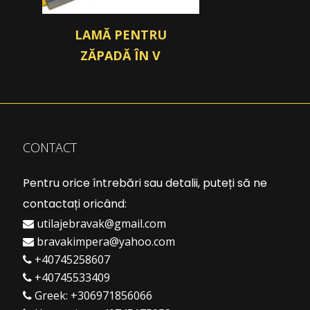
LAMĂ PENTRU
ZĂPADĂ ÎN V
CONTACT
Pentru orice întrebări sau detalii, puteți să ne
contactați oricând:
utilajebravak@gmail.com
bravakimpera@yahoo.com
+40745258607
+40745533409
Greek:
+306971856066