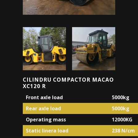
CILINDRU COMPACTOR MACAO
XC120 R
Front axle load
5000kg
Rear axle load
5000kg
Operating mass
12000KG
Static linera load
238 N/cm