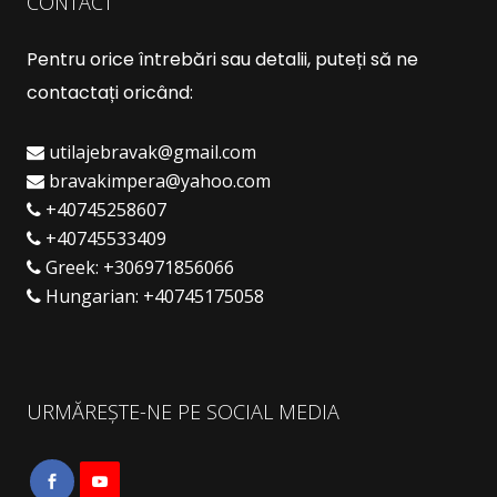
CONTACT
Pentru orice întrebări sau detalii, puteți să ne
contactați oricând:
utilajebravak@gmail.com
bravakimpera@yahoo.com
+40745258607
+40745533409
Greek:
+306971856066
Hungarian:
+40745175058
URMĂREȘTE-NE PE SOCIAL MEDIA