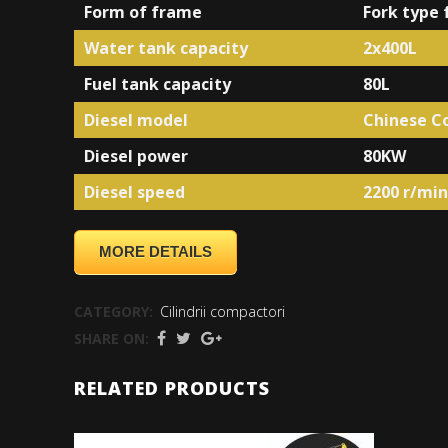
Form of frame
Fork type
Water tank capacity
2x400L
Fuel tank capacity
80L
Diesel model
Chinese C
Diesel power
80KW
Diesel speed
2200 r/min
MORE DETAILS
CATEGORY:
Cilindrii compactori
SHARE ON:
RELATED PRODUCTS