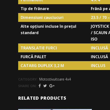
Tip de frânare
Frână pe 
Dimensiuni cauciucuri
23.5 / 70 –
Alte opțiuni incluse în prețul
JOYSTICK
standard
/ SCAUN A
ISO
TRANSLATIE FURCI
INCLUSĂ
FURCĂ PALET
INCLUSĂ
CATARG DUPLEX 3,2 M
INCLUS
CATEGORY:
Motostivuitoare 4x4
SHARE ON:
RELATED PRODUCTS