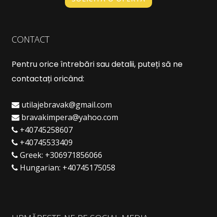
CONTACT
Pentru orice întrebări sau detalii, puteți să ne
contactați oricând:
utilajebravak@gmail.com
bravakimpera@yahoo.com
+40745258607
+40745533409
Greek:
+306971856066
Hungarian:
+40745175058