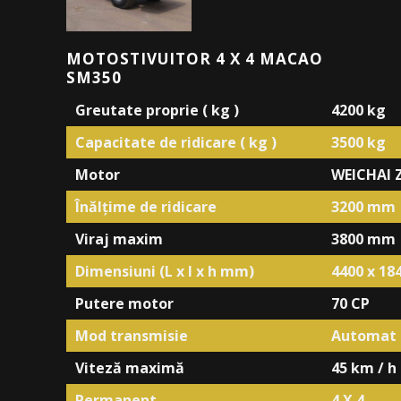
MOTOSTIVUITOR 4 X 4 MACAO
SM350
Greutate proprie ( kg )
4200 kg
Capacitate de ridicare ( kg )
3500 kg
Motor
WEICHAI 
Înălțime de ridicare
3200 mm
Viraj maxim
3800 mm
Dimensiuni
(L x l x h mm)
4400 x 18
Putere motor
70 CP
Mod transmisie
Automat
Viteză maximă
45 km / h
Permanent
4 X 4