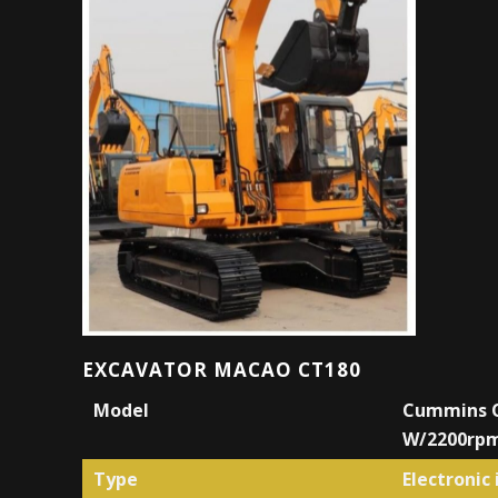
EXCAVATOR MACAO CT180
Model
Cummins Q
W/2200rp
Type
Electronic