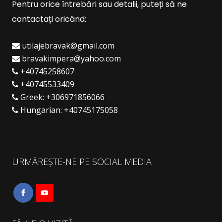
Pentru orice întrebări sau detalii, puteți să ne
contactați oricând:
utilajebravak@gmail.com
bravakimpera@yahoo.com
+40745258607
+40745533409
Greek:
+306971856066
Hungarian:
+40745175058
URMĂREȘTE-NE PE SOCIAL MEDIA