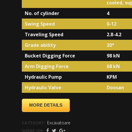
cooled, su
No. of cylinder
4
Swing Speed
0-12
Traveling Speed
2.8-4.2
Grade ability
30°
Bucket Digging Force
98 kN
Arm Digging Force
68 kN
Hydraulic Pump
KPM
Hydraulic Valve
Doosan
MORE DETAILS
CATEGORY:
Excavatoare
SHARE ON: