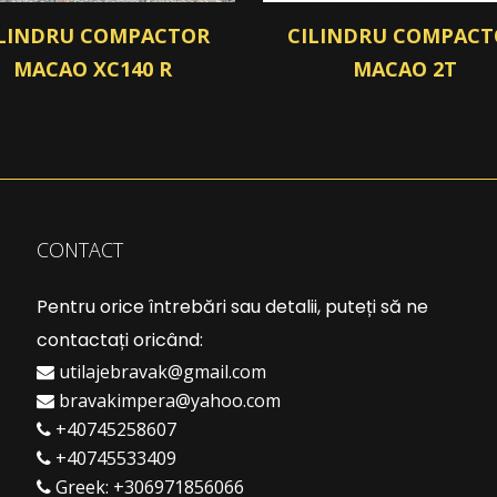
ILINDRU COMPACTOR
CILINDRU COMPACT
MACAO XC140 R
MACAO 2T
CONTACT
Pentru orice întrebări sau detalii, puteți să ne
contactați oricând:
utilajebravak@gmail.com
bravakimpera@yahoo.com
+40745258607
+40745533409
Greek:
+306971856066