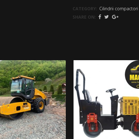
CATEGORY:
Cilindrii compactori
SHARE ON: